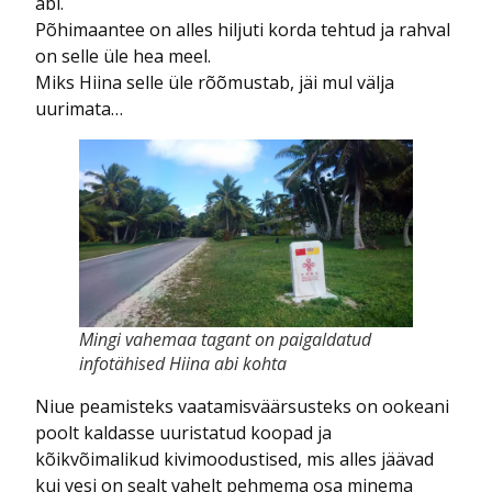
abi.
Põhimaantee on alles hiljuti korda tehtud ja rahval
on selle üle hea meel.
Miks Hiina selle üle rõõmustab, jäi mul välja
uurimata…
Mingi vahemaa tagant on paigaldatud
infotähised Hiina abi kohta
Niue peamisteks vaatamisväärsusteks on ookeani
poolt kaldasse uuristatud koopad ja
kõikvõimalikud kivimoodustised, mis alles jäävad
kui vesi on sealt vahelt pehmema osa minema