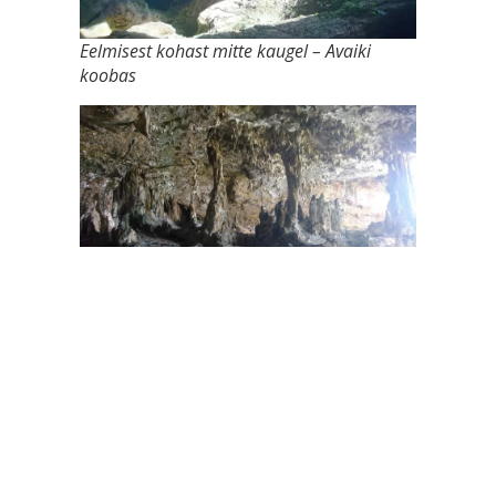
Eelmisest kohast mitte kaugel – Avaiki
koobas
Mis alguses tundus kitsas, osutus avaraks
“saaliks”