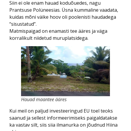
Siin ei ole enam hauad koduõuedes, nagu
Prantsuse Polüneesias. Üsna kummaline vaadata,
kuidas mõni väike hoov oli poolenisti haudadega
“sisustatud”.
Matmispaigad on enamasti tee ääres ja väga
korralikult niidetud muruplatsidega.
Hauad maantee ääres
Kui meil on paljud investeeringud EU toel teoks
saanud ja sellest informeerimiseks paigaldatakse
ka vastav silt, siis siia ilmanurka on jõudnud Hiina