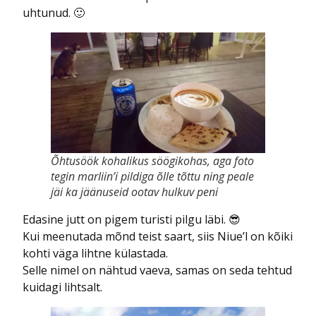
uhtunud. 🙂
Õhtusöök kohalikus söögikohas, aga foto
tegin marliin’i pildiga õlle tõttu ning peale
jäi ka jäänuseid ootav hulkuv peni
Edasine jutt on pigem turisti pilgu läbi. 😎
Kui meenutada mõnd teist saart, siis Niue’l on kõiki
kohti väga lihtne külastada.
Selle nimel on nähtud vaeva, samas on seda tehtud
kuidagi lihtsalt.