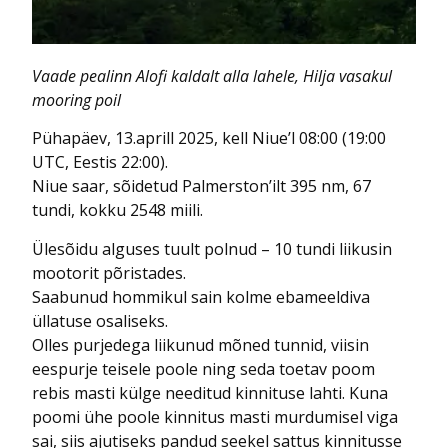
Vaade pealinn Alofi kaldalt alla lahele, Hilja vasakul
mooring poil
Pühapäev, 13.aprill 2025, kell Niue’l 08:00 (19:00
UTC, Eestis 22:00).
Niue saar, sõidetud Palmerston’ilt 395 nm, 67
tundi, kokku 2548 miili.
Ülesõidu alguses tuult polnud – 10 tundi liikusin
mootorit põristades.
Saabunud hommikul sain kolme ebameeldiva
üllatuse osaliseks.
Olles purjedega liikunud mõned tunnid, viisin
eespurje teisele poole ning seda toetav poom
rebis masti külge needitud kinnituse lahti. Kuna
poomi ühe poole kinnitus masti murdumisel viga
sai, siis ajutiseks pandud seekel sattus kinnitusse