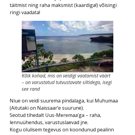
täitmist ning raha maksmist (kaardiga!) võisingi
ringi vaadata!
Kõik kohad, mis on veidigi vaatamist väärt
– on varustatud tutvustavate siltidega, isegi
see rand
Niue on veidi suurema pindalaga, kui Muhumaa
(Aitutaki on Naissaar’e suurune).
Seotud tihedalt Uus-Meremaa’ga – raha,
lennuühendus, varustuslaevad jne.
Kogu olulisem tegevus on koondunud pealinn