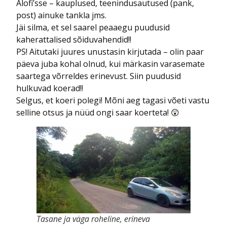
Alofi’sse – kauplused, teenindusautused (pank,
post) ainuke tankla jms.
Jäi silma, et sel saarel peaaegu puudusid
kaherattalised sõiduvahendid!!
PS! Aitutaki juures unustasin kirjutada – olin paar
päeva juba kohal olnud, kui märkasin varasemate
saartega võrreldes erinevust. Siin puudusid
hulkuvad koerad!!
Selgus, et koeri polegi! Mõni aeg tagasi võeti vastu
selline otsus ja nüüd ongi saar koerteta! 😲
Tasane ja väga roheline, erineva