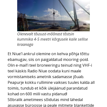
Olenevalt tõusust-mõõnast tõstsin
kummika 4-5 meetri kõrgusele kaile sellise
kraanaga
Et Niue’l ankrul olemine on kehva põhja tõttu
ebamugav, siis on paigaldatud mooring-poid.
Olin e-mail’i teel broneeringu teinud ning VHF-i
teel käskis Radio Niue oodata kuni maale
vormistamiseks ametnik sadamasse jõuab.
Peapurje kokku rullimine vaikses tuules kalda all
toimis, tundub et kõik ülejäänud parandatud
kohad on 600 miili vastu pidanud!
Sõbralik ametimees sõidutas mind lähedal
asuvasse büroosse ja peale mitmete blankettide