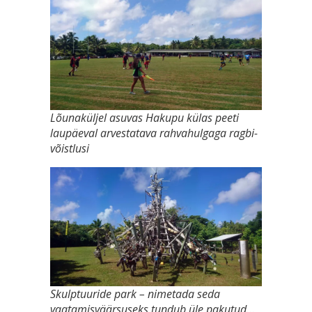
Lõunaküljel asuvas Hakupu külas peeti
laupäeval arvestatava rahvahulgaga ragbi-
võistlusi
Skulptuuride park – nimetada seda
vaatamisväärsuseks tundub üle pakutud…