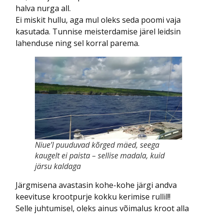
halva nurga all.
Ei miskit hullu, aga mul oleks seda poomi vaja
kasutada. Tunnise meisterdamise järel leidsin
lahenduse ning sel korral parema.
Niue’l puuduvad kõrged mäed, seega
kaugelt ei paista – sellise madala, kuid
järsu kaldaga
Järgmisena avastasin kohe-kohe järgi andva
keevituse krootpurje kokku kerimise rullil!!
Selle juhtumisel, oleks ainus võimalus kroot alla