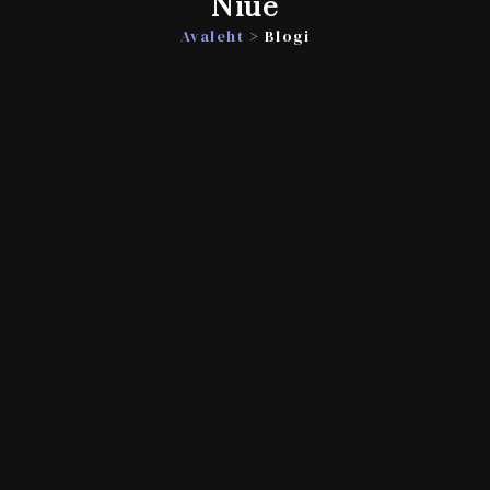
Niue
Avaleht
> Blogi