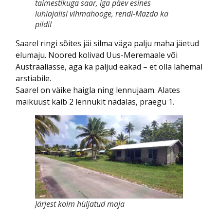
taimestikuga saar, iga päev esines
lühiajalisi vihmahooge, rendi-Mazda ka
pildil
Saarel ringi sõites jäi silma väga palju maha jäetud
elumaju. Noored kolivad Uus-Meremaale või
Austraaliasse, aga ka paljud eakad – et olla lähemal
arstiabile.
Saarel on väike haigla ning lennujaam. Alates
maikuust käib 2 lennukit nädalas, praegu 1.
Järjest kolm hüljatud maja