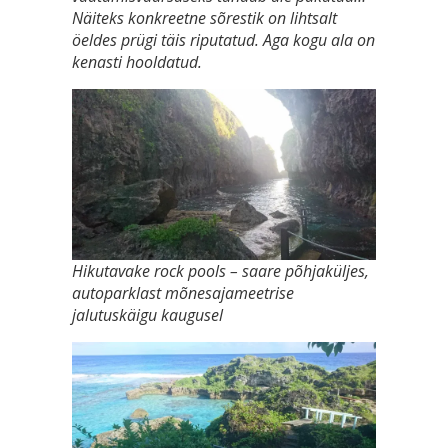
Näiteks konkreetne sõrestik on lihtsalt
öeldes prügi täis riputatud. Aga kogu ala on
kenasti hooldatud.
Hikutavake rock pools – saare põhjaküljes,
autoparklast mõnesajameetrise
jalutuskäigu kaugusel