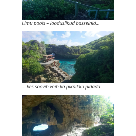
Limu pools – looduslikud basseinid…
… kes soovib võib ka piknikku pidada