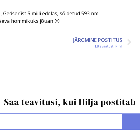
 Gedser’ist 5 miili edelas, sõidetud 593 nm.
hapäeva hommikuks jõuan 🙂
JÄRGMINE POSTITUS
Ettevaatust! Pilv!
Saa teavitusi, kui Hilja postitab