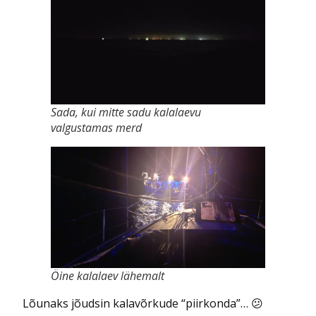
Sada, kui mitte sadu kalalaevu
valgustamas merd
Öine kalalaev lähemalt
Lõunaks jõudsin kalavõrkude “piirkonda”… 😕