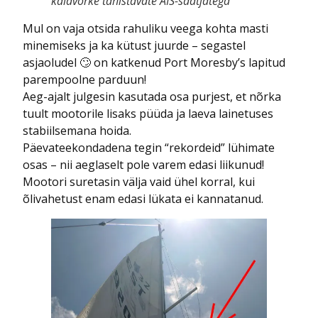
kalavõrke tähistavate AIS-saatjatega
Mul on vaja otsida rahuliku veega kohta masti
minemiseks ja ka kütust juurde – segastel
asjaoludel 🙄 on katkenud Port Moresby’s lapitud
parempoolne parduun!
Aeg-ajalt julgesin kasutada osa purjest, et nõrka
tuult mootorile lisaks püüda ja laeva lainetuses
stabiilsemana hoida.
Päevateekondadena tegin “rekordeid” lühimate
osas – nii aeglaselt pole varem edasi liikunud!
Mootori suretasin välja vaid ühel korral, kui
õlivahetust enam edasi lükata ei kannatanud.