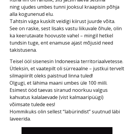
ning ujudes umbes tunni jooksul kraapisin põhja
alla kogunenud elu.
Tahtsin väga kuskilt veidigi kiirust juurde võita.
See on raske, sest lisaks vastu liikuvale õhule, olin
ka keerutavate hoovuste vahel – mingil hetkel
tundsin tuge, ent enamuse ajast mõjusid need
takistusena.
Teisel ööl sisenesin Indoneesia territoriaalvetesse.
Ütleksin, et vaatepilt oli sürreaalne – justkui tervelt
silmapiirilt oleks paistnud linna tuled!
Olgugi, et lähima maani umbes üle 100 miili.
Esimest ööd taevas siranud noorkuu valgus
kahvatus kalalaevade (vist kalmaaripüügi)
võimsate tulede ees!
Hommikuks olin sellest “labürindist” suutnud läbi
laveerida.