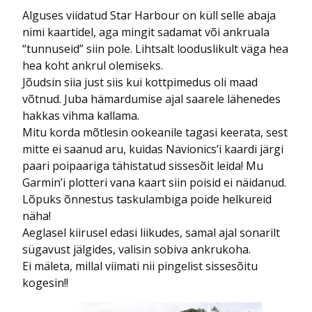
Alguses viidatud Star Harbour on küll selle abaja
nimi kaartidel, aga mingit sadamat või ankruala
“tunnuseid” siin pole. Lihtsalt looduslikult väga hea
hea koht ankrul olemiseks.
Jõudsin siia just siis kui kottpimedus oli maad
võtnud. Juba hämardumise ajal saarele lähenedes
hakkas vihma kallama.
Mitu korda mõtlesin ookeanile tagasi keerata, sest
mitte ei saanud aru, kuidas Navionics’i kaardi järgi
paari poipaariga tähistatud sissesõit leida! Mu
Garmin’i plotteri vana kaart siin poisid ei näidanud.
Lõpuks õnnestus taskulambiga poide helkureid
näha!
Aeglasel kiirusel edasi liikudes, samal ajal sonarilt
sügavust jälgides, valisin sobiva ankrukoha.
Ei mäleta, millal viimati nii pingelist sissesõitu
kogesin!!