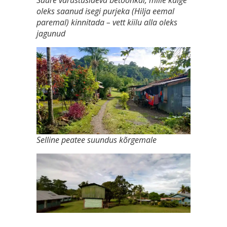
Suure varustuslaeva betoonkai, mille külge
oleks saanud isegi purjeka (Hilja eemal
paremal) kinnitada – vett kiilu alla oleks
jagunud
Selline peatee suundus kõrgemale