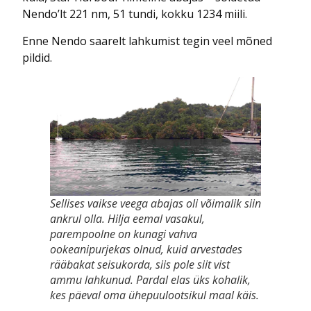
Nendo’lt 221 nm, 51 tundi, kokku 1234 miili.
Enne Nendo saarelt lahkumist tegin veel mõned
pildid.
Sellises vaikse veega abajas oli võimalik siin
ankrul olla. Hilja eemal vasakul,
parempoolne on kunagi vahva
ookeanipurjekas olnud, kuid arvestades
rääbakat seisukorda, siis pole siit vist
ammu lahkunud. Pardal elas üks kohalik,
kes päeval oma ühepuulootsikul maal käis.