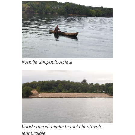
Kohalik ühepuulootsikul
Vaade merelt hiinlaste toel ehitatavale
lennurajale