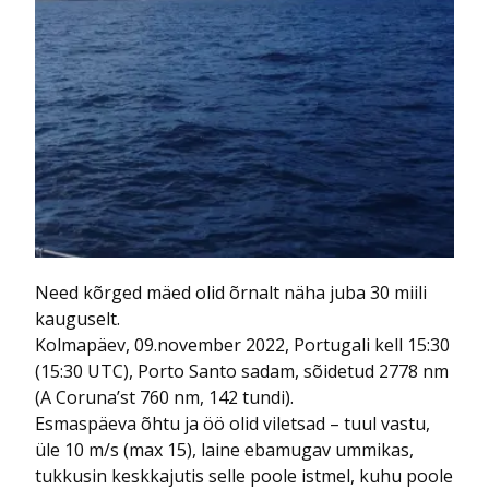
Need kõrged mäed olid õrnalt näha juba 30 miili
kauguselt.
Kolmapäev, 09.november 2022, Portugali kell 15:30
(15:30 UTC), Porto Santo sadam, sõidetud 2778 nm
(A Coruna’st 760 nm, 142 tundi).
Esmaspäeva õhtu ja öö olid viletsad – tuul vastu,
üle 10 m/s (max 15), laine ebamugav ummikas,
tukkusin keskkajutis selle poole istmel, kuhu poole