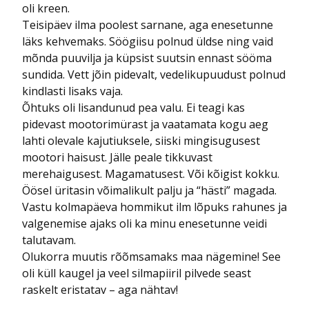
oli kreen.
Teisipäev ilma poolest sarnane, aga enesetunne
läks kehvemaks. Söögiisu polnud üldse ning vaid
mõnda puuvilja ja küpsist suutsin ennast sööma
sundida. Vett jõin pidevalt, vedelikupuudust polnud
kindlasti lisaks vaja.
Õhtuks oli lisandunud pea valu. Ei teagi kas
pidevast mootorimürast ja vaatamata kogu aeg
lahti olevale kajutiuksele, siiski mingisugusest
mootori haisust. Jälle peale tikkuvast
merehaigusest. Magamatusest. Või kõigist kokku.
Öösel üritasin võimalikult palju ja “hästi” magada.
Vastu kolmapäeva hommikut ilm lõpuks rahunes ja
valgenemise ajaks oli ka minu enesetunne veidi
talutavam.
Olukorra muutis rõõmsamaks maa nägemine! See
oli küll kaugel ja veel silmapiiril pilvede seast
raskelt eristatav – aga nähtav!