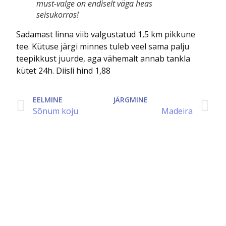
must-valge on endiselt väga heas
seisukorras!
Sadamast linna viib valgustatud 1,5 km pikkune
tee. Kütuse järgi minnes tuleb veel sama palju
teepikkust juurde, aga vähemalt annab tankla
kütet 24h. Diisli hind 1,88
Sõnum koju
Madeira
Viimased postitused
Vikerhommik tunneb huvi teekonna
ja intervjuu vastu
04.July 2026