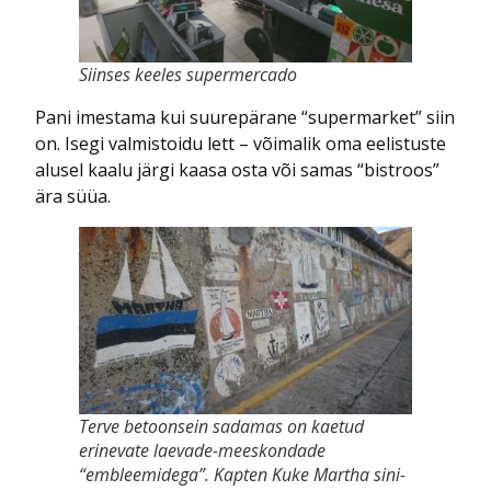
Siinses keeles supermercado
Pani imestama kui suurepärane “supermarket” siin
on. Isegi valmistoidu lett – võimalik oma eelistuste
alusel kaalu järgi kaasa osta või samas “bistroos”
ära süüa.
Terve betoonsein sadamas on kaetud
erinevate laevade-meeskondade
“embleemidega”. Kapten Kuke Martha sini-