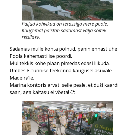
Paljud kohvikud on terassiga mere poole.
Kaugemal paistab sadamast välja sõitev
reisilaev.
Sadamas mulle kohta polnud, panin ennast ühe
Poola kahemastilise poordi.
Mul tekkis kohe plaan pimedas edasi liikuda.
Umbes 8-tunnise teekonna kaugusel asuvale
Madeira’le.
Marina kontoris arvati selle peale, et duši kaardi
saan, aga kaitasu ei võeta! 🙂