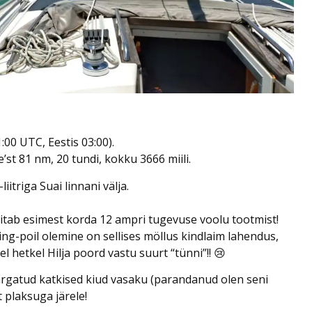
:00 UTC, Eestis 03:00).
st 81 nm, 20 tundi, kokku 3666 miili.
iitriga Suai linnani välja.
äitab esimest korda 12 ampri tugevuse voolu tootmist!
ng-poil olemine on sellises möllus kindlaim lahendus,
 hetkel Hilja poord vastu suurt “tünni”!! 😢
 märgatud katkised kiud vasaku (parandanud olen seni
 plaksuga järele!