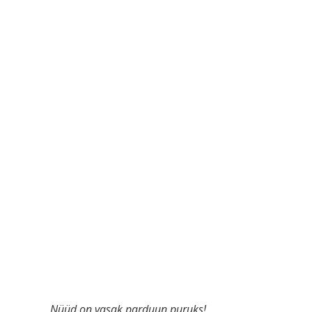
Nüüd on vasak parduun puruks!