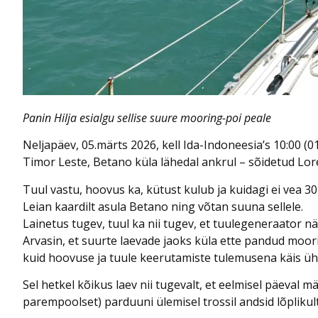
Panin Hilja esialgu sellise suure mooring-poi peale
Neljapäev, 05.märts 2026, kell Ida-Indoneesia’s 10:00 (01
Timor Leste, Betano küla lähedal ankrul – sõidetud Lore’
Tuul vastu, hoovus ka, kütust kulub ja kuidagi ei vea 30-l
Leian kaardilt asula Betano ning võtan suuna sellele.
Lainetus tugev, tuul ka nii tugev, et tuulegeneraator n
Arvasin, et suurte laevade jaoks küla ette pandud moori
kuid hoovuse ja tuule keerutamiste tulemusena käis ühel
Sel hetkel kõikus laev nii tugevalt, et eelmisel päeval
parempoolset) parduuni ülemisel trossil andsid lõplikult