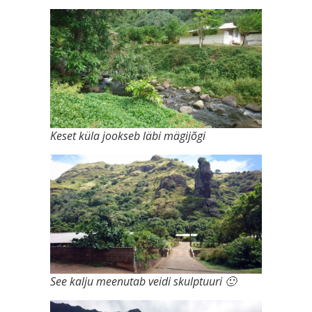
Keset küla jookseb läbi mägijõgi
See kalju meenutab veidi skulptuuri 🙂