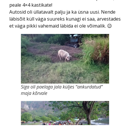
peale 4×4 kastikate!
Autosid oli üllatavalt palju ja ka üsna uusi. Nende
läbisõit küll väga suureks kunagi ei saa, arvestades
et väga pikki vahemaid läbida ei ole võimalik. 😉
Siga oli paelaga jala küljes “ankurdatud”
maja kõrvale