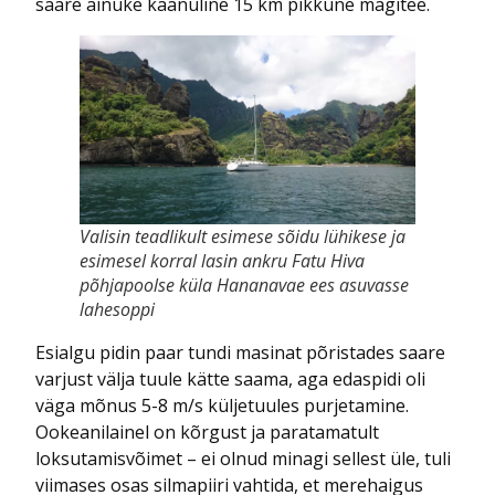
saare ainuke käänuline 15 km pikkune mägitee.
Valisin teadlikult esimese sõidu lühikese ja
esimesel korral lasin ankru Fatu Hiva
põhjapoolse küla Hananavae ees asuvasse
lahesoppi
Esialgu pidin paar tundi masinat põristades saare
varjust välja tuule kätte saama, aga edaspidi oli
väga mõnus 5-8 m/s küljetuules purjetamine.
Ookeanilainel on kõrgust ja paratamatult
loksutamisvõimet – ei olnud minagi sellest üle, tuli
viimases osas silmapiiri vahtida, et merehaigus