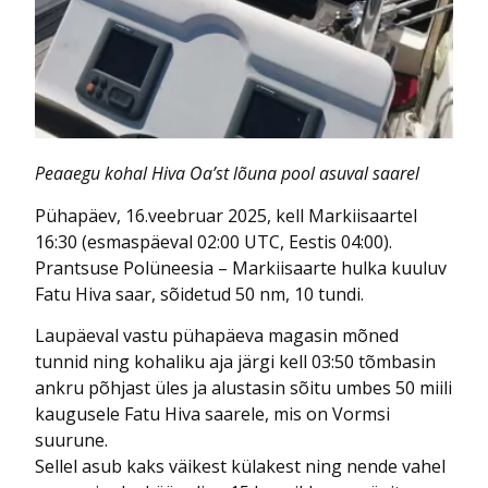
Peaaegu kohal Hiva Oa’st lõuna pool asuval saarel
Pühapäev, 16.veebruar 2025, kell Markiisaartel
16:30 (esmaspäeval 02:00 UTC, Eestis 04:00).
Prantsuse Polüneesia – Markiisaarte hulka kuuluv
Fatu Hiva saar, sõidetud 50 nm, 10 tundi.
Laupäeval vastu pühapäeva magasin mõned
tunnid ning kohaliku aja järgi kell 03:50 tõmbasin
ankru põhjast üles ja alustasin sõitu umbes 50 miili
kaugusele Fatu Hiva saarele, mis on Vormsi
suurune.
Sellel asub kaks väikest külakest ning nende vahel