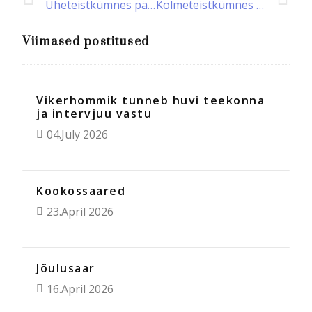
Üheteistkümnes päev Markiisaarte poole
Kolmeteistkümnes päev Markiisaarte poole
Viimased postitused
Vikerhommik tunneb huvi teekonna
ja intervjuu vastu
04.July 2026
Kookossaared
23.April 2026
Jõulusaar
16.April 2026