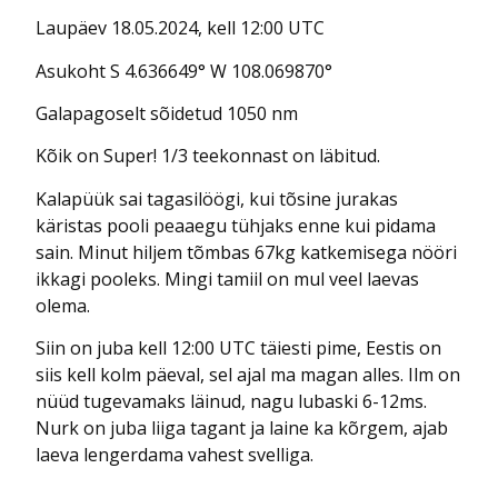
Laupäev 18.05.2024, kell 12:00 UTC
Asukoht S 4.636649° W 108.069870°
Galapagoselt sõidetud 1050 nm
Kõik on Super! 1/3 teekonnast on läbitud.
Kalapüük sai tagasilöögi, kui tõsine jurakas
käristas pooli peaaegu tühjaks enne kui pidama
sain. Minut hiljem tõmbas 67kg katkemisega nööri
ikkagi pooleks. Mingi tamiil on mul veel laevas
olema.
Siin on juba kell 12:00 UTC täiesti pime, Eestis on
siis kell kolm päeval, sel ajal ma magan alles. Ilm on
nüüd tugevamaks läinud, nagu lubaski 6-12ms.
Nurk on juba liiga tagant ja laine ka kõrgem, ajab
laeva lengerdama vahest svelliga.