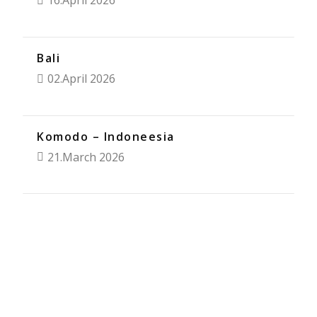
16.April 2026
Bali
02.April 2026
Komodo – Indoneesia
21.March 2026
Saa teavitusi, kui Hilja postitab