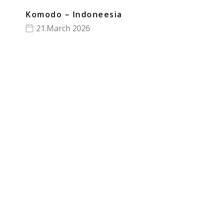
Komodo – Indoneesia
21.March 2026
Saa teavitusi, kui Hilja postitab
Telli