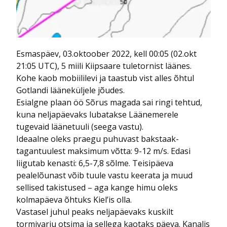
Esmaspäev, 03.oktoober 2022, kell 00:05 (02.okt
21:05 UTC), 5 miili Kiipsaare tuletornist läänes.
Kohe kaob mobiililevi ja taastub vist alles õhtul
Gotlandi lääneküljele jõudes.
Esialgne plaan öö Sõrus magada sai ringi tehtud,
kuna neljapäevaks lubatakse Läänemerele
tugevaid läänetuuli (seega vastu).
Ideaalne oleks praegu puhuvast bakstaak-
tagantuulest maksimum võtta: 9-12 m/s. Edasi
liigutab kenasti: 6,5-7,8 sõlme. Teisipäeva
pealelõunast võib tuule vastu keerata ja muud
sellised takistused – aga kange himu oleks
kolmapäeva õhtuks Kiel’is olla.
Vastasel juhul peaks neljapäevaks kuskilt
tormivarju otsima ja sellega kaotaks päeva. Kanalis