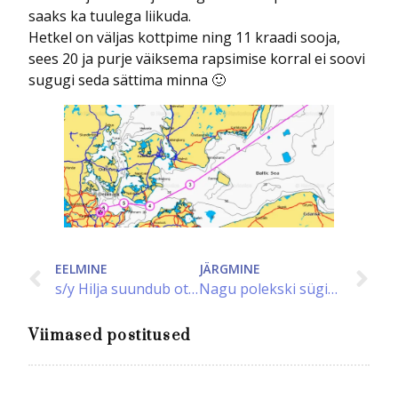
saaks ka tuulega liikuda.
Hetkel on väljas kottpime ning 11 kraadi sooja,
sees 20 ja purje väiksema rapsimise korral ei soovi
sugugi seda sättima minna 🙂
s/y Hilja suundub otsima sooja vett
Nagu polekski sügisesel Läänemerel
Viimased postitused