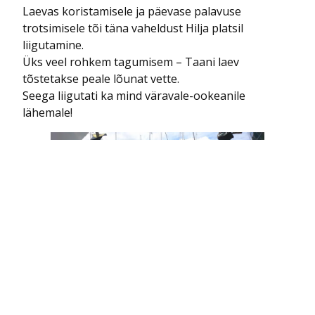
Laevas koristamisele ja päevase palavuse
trotsimisele tõi täna vaheldust Hilja platsil
liigutamine.
Üks veel rohkem tagumisem – Taani laev
tõstetakse peale lõunat vette.
Seega liigutati ka mind väravale-ookeanile
lähemale!
Kolm katamaraanijurakat täitsid varem
selle ala