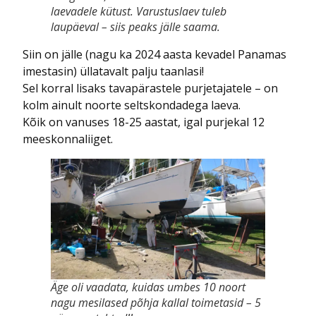
laevadele kütust. Varustuslaev tuleb
laupäeval – siis peaks jälle saama.
Siin on jälle (nagu ka 2024 aasta kevadel Panamas
imestasin) üllatavalt palju taanlasi!
Sel korral lisaks tavapärastele purjetajatele – on
kolm ainult noorte seltskondadega laeva.
Kõik on vanuses 18-25 aastat, igal purjekal 12
meeskonnaliiget.
Äge oli vaadata, kuidas umbes 10 noort
nagu mesilased põhja kallal toimetasid – 5