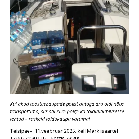
Kui akud tööstuskaupade poest autoga ära oldi nõus
transportima, siis sai kiire põige ka toidukauplusesse
tehtud – raskeid toidukaupu varuma!
Teisipäev, 11.veebruar 2025, kell Markiisaartel
12:00 (21:30 UTC, Eestis 23:30).