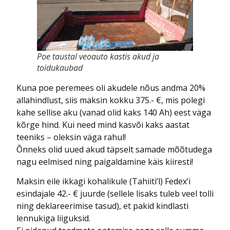
Poe taustal veoauto kastis akud ja
toidukaubad
Kuna poe peremees oli akudele nõus andma 20%
allahindlust, siis maksin kokku 375.- €, mis polegi
kahe sellise aku (vanad olid kaks 140 Ah) eest väga
kõrge hind. Kui need mind kasvõi kaks aastat
teeniks – oleksin väga rahul!
Õnneks olid uued akud täpselt samade mõõtudega
nagu eelmised ning paigaldamine käis kiiresti!
Maksin eile ikkagi kohalikule (Tahiiti’l) Fedex’i
esindajale 42.- € juurde (sellele lisaks tuleb veel tolli
ning deklareerimise tasud), et pakid kindlasti
lennukiga liiguksid.