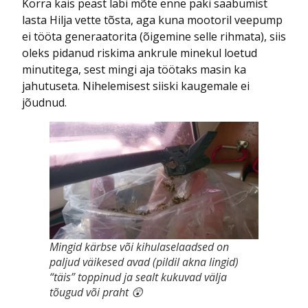
Korra käis peast läbi mõte enne paki saabumist
lasta Hilja vette tõsta, aga kuna mootoril veepump
ei tööta generaatorita (õigemine selle rihmata), siis
oleks pidanud riskima ankrule minekul loetud
minutitega, sest mingi aja töötaks masin ka
jahutuseta. Nihelemisest siiski kaugemale ei
jõudnud.
Mingid kärbse või kihulaselaadsed on
paljud väikesed avad (pildil akna lingid)
“täis” toppinud ja sealt kukuvad välja
tõugud või praht 😲