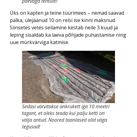
päevaga tehtud!!
Üks on kapten ja teine tüürimees – nemad saavad
palka, ülejäänud 10 on reisi ise kinni maksnud.
Siinsetes vetes seilamine kestab neile 3 kuud ja
leping sisaldab ka laeva põhjade puhastamise ning
uue mürkvärviga katmise.
Sedasi värvitakse ankrukett iga 10 meetri
tagant, et oleks teada kui palju ketti on
välja antud. Noored taanlased olid väga
tegusad!