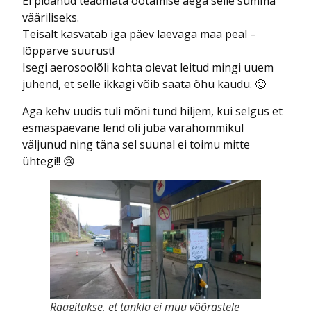
Ei pidanud teadmata ootamise aega selle summa
vääriliseks.
Teisalt kasvatab iga päev laevaga maa peal –
lõpparve suurust!
Isegi aerosoolõli kohta olevat leitud mingi uuem
juhend, et selle ikkagi võib saata õhu kaudu. 🙂
Aga kehv uudis tuli mõni tund hiljem, kui selgus et
esmaspäevane lend oli juba varahommikul
väljunud ning täna sel suunal ei toimu mitte
ühtegi!! 😢
Räägitakse, et tankla ei müü võõrastele