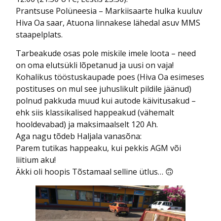
Prantsuse Polüneesia – Markiisaarte hulka kuuluv
Hiva Oa saar, Atuona linnakese lähedal asuv MMS
staapelplats.
Tarbeakude osas pole miskile imele loota – need
on oma elutsükli lõpetanud ja uusi on vaja!
Kohalikus tööstuskaupade poes (Hiva Oa esimeses
postituses on mul see juhuslikult pildile jäänud)
polnud pakkuda muud kui autode käivitusakud –
ehk siis klassikalised happeakud (vähemalt
hooldevabad) ja maksimaalselt 120 Ah.
Aga nagu tõdeb Haljala vanasõna:
Parem tutikas happeaku, kui pekkis AGM või
liitium aku!
Äkki oli hoopis Tõstamaal selline ütlus… 🙃