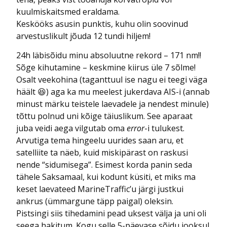
kuulmiskaitsmed eraldama.
Keskööks asusin punktis, kuhu olin soovinud
arvestuslikult jõuda 12 tundi hiljem!
24h läbisõidu minu absoluutne rekord – 171 nm!!
Sõge kihutamine – keskmine kiirus üle 7 sõlme!
Osalt veekohina (taganttuul ise nagu ei teegi väga
häält 😆) aga ka mu meelest jukerdava AIS-i (annab
minust märku teistele laevadele ja nendest minule)
tõttu polnud uni kõige täiuslikum. See aparaat
juba veidi aega vilgutab oma
error
-i tulukest.
Arvutiga tema hingeelu uurides saan aru, et
satelliite ta näeb, kuid miskipärast on raskusi
nende “sidumisega”. Esimest korda panin seda
tähele Saksamaal, kui kodunt küsiti, et miks ma
keset laevateed MarineTraffic’u järgi justkui
ankrus (ümmargune täpp paigal) oleksin.
Pistsingi siis tihedamini pead uksest välja ja uni oli
seega hakitum. Kogu selle 5-päevase sõidu jooksul