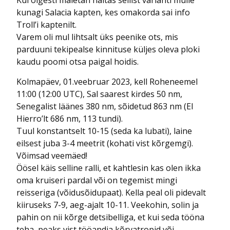
Kui õigesti mäletan näitas sellist varianti mulle
kunagi Salacia kapten, kes omakorda sai info
Troll’i kaptenilt.
Varem oli mul lihtsalt üks peenike ots, mis
parduuni tekipealse kinnituse küljes oleva ploki
kaudu poomi otsa paigal hoidis.
Kolmapäev, 01.veebruar 2023, kell Roheneemel
11:00 (12:00 UTC), Sal saarest kirdes 50 nm,
Senegalist läänes 380 nm, sõidetud 863 nm (El
Hierro’lt 686 nm, 113 tundi).
Tuul konstantselt 10-15 (seda ka lubati), laine
eilsest juba 3-4 meetrit (kohati vist kõrgemgi).
Võimsad veemäed!
Öösel käis selline ralli, et kahtlesin kas olen ikka
oma kruiseri pardal või on tegemist mingi
reisseriga (võidusõidupaat). Kella peal oli pidevalt
kiiruseks 7-9, aeg-ajalt 10-11. Veekohin, solin ja
pahin on nii kõrge detsibelliga, et kui seda tööna
teha, peaks vist tööandja kõrvatropid või