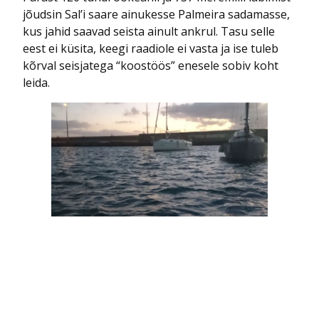
jõudsin Sal’i saare ainukesse Palmeira sadamasse,
kus jahid saavad seista ainult ankrul. Tasu selle
eest ei küsita, keegi raadiole ei vasta ja ise tuleb
kõrval seisjatega “koostöös” enesele sobiv koht
leida.
Videvikus ankrul olev Hilja pildistatud
kummipaadist
Mõistagi oli kaasaegse inimese esimene eluline
vajadus hankida internet!
Maale jõudes saadi sellest aru ja juhatati mind