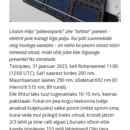
Lisasin Hilja “päikeseparki” ühe “lahtise” paneeli –
elektrit pole kunagi liiga palju. Kui pilti suurendada
ning hoolega vaadata – on näha ka poomi otsast vööri
minevad otsad, mida võib juba täie õigusega
preventer’iks nimetada
Teisipäev, 31.jaanuar 2023, kell Roheneemel 11:00
(12:00 UTC), Sal’i saarest kirdes 200 nm,
Mauritaaniast läänes 290 nm, sõidetud 692 nm (El
Hierro’lt 515 nm, 89 tundi).
Eile õhtul läks tuul tugevamaks 10-15 m/s, keeras
pakstaaki. Fokal on pea kogu teekonna (välja
arvatud küljetuules) väike poom (mitte spinni oma,
kuna seda mul polegi) toeks olnud, kroodi jätsin
2/3 lahti ja öine ralli algas! Lõunaks võisin ette
kanda ööpäevas 153 miili läbimisest! Olin tasa