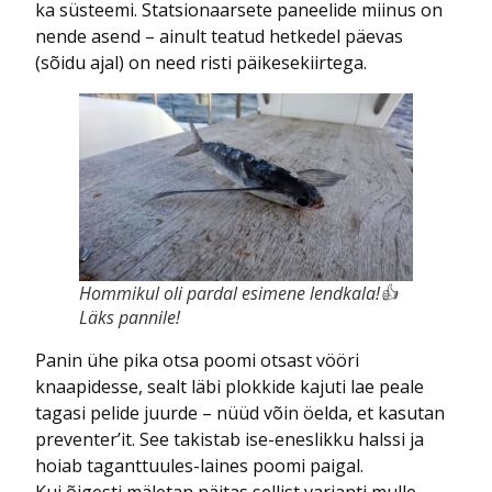
ka süsteemi. Statsionaarsete paneelide miinus on
nende asend – ainult teatud hetkedel päevas
(sõidu ajal) on need risti päikesekiirtega.
Hommikul oli pardal esimene lendkala!👍
Läks pannile!
Panin ühe pika otsa poomi otsast vööri
knaapidesse, sealt läbi plokkide kajuti lae peale
tagasi pelide juurde – nüüd võin öelda, et kasutan
preventer’it. See takistab ise-eneslikku halssi ja
hoiab taganttuules-laines poomi paigal.