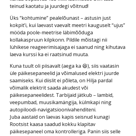
teinud kaotatu ja juurdegi võitnud!
Üks “kohtumine” pealelõunast – astusin just
kokpit’i, kui laevast vaevalt meetri kauguselt “ujus”
mööda poole-meetrise läbimõõduga
kollakaspruun kilpkonn. Pildile mõistagi nii
lühikese reageerimisajaga ei saanud ning kihutava
laeva kurssi ka ei raatsinud muuta.
Kuna tuult oli piisavalt (aega ka 😆), siis vaatasin
üle päikesepaneelid ja võimalused elektri juurde
saamiseks. Kui diislit ei põleta, on Hilja pardal
võimalik elektrit saada akudest või
päikesepaneelidest. Tarbijaid jätkub – lambid,
veepumbad, muusikamängija, külmkapi ning
autopiloodi-navigatsioonivahenditeni.
Juba aastaid on laevas kapis seisnud kunagi
Rootsist kaasa saadud kokku klapitav
päikesepaneel oma kontrolleriga. Panin siis selle