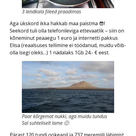
3 lendkala fileed praadimas
Aga ükskord ikka hakkab maa paistma 😎!
Seekord tuli olla telefonileviga ettevaatlik – siin on
kõneminut peaaegu 1 euro ja internetti pakkus
Elisa (reaalsuses tellimine ei töödanud, muidu võib-
olla isegi oleks…) 1 nädalaks 1Gb 24.- € eest.
Paar kõrgemat nukki, aga muidu tundus
Sal suhteliselt lame 🙂
Pärast 120 tundi ookeanil ja 737 meremiili läbimist